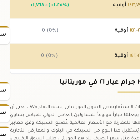
٧
,
١٤٣
أوقية
(+١.٢٥%)
٧٦٨
,
١
+
.٨١
٠
,
١٤٢
أوقية
0 (0%)
سعر
٠
,
١٤٢
أوقية
0 (0%)
٠
,
١٤٢
أوقية
(-٠.٠٤%)
-٥٤
.٤٢
سعر
سبيكة الذهب عيار ٢١ وزنها ٣١.١ جرام تعتبر من أهم الأدوات الاستثمارية في السوق الموريتياني.,نسبة النقاء ٠.٨٧٥ تعني أن
سعر
ب الخالص، ما يجعلها خياراً موثوقاً للمتداولين.,العامل الدولي للقياس يساوي
 يمكن استخدامها للمقارنة مع الأسعار العالمية.,تُصنع السبيكة وفق معايير
ُستقبل هذا النوع من السبيكة في البنوك والمعارض التجارية
سعر
 عدة مثل سعر الصرف للدرهم الموريتي، طلب السوق الإقليمي،