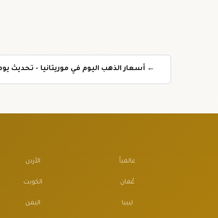
← أسعار الذهب اليوم في موريتانيا - تحديث ي
عالمياً
الأردن
عُمان
الكويت
ليبيا
اليمن