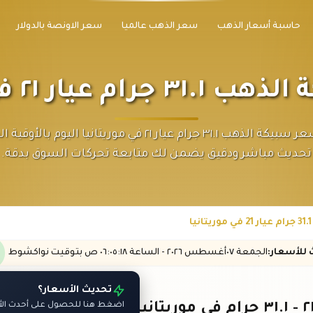
حاسبة أسعار الذهب
سعر الذهب عالميا
سعر الاونصة بالدولار
عيار ٢١ في موريتانيا
اكتشف سعر سبيكة الذهب ٣١.١ جرام عيار ٢١ في موريتانيا اليوم ب
تحديث مباشر ودقيق يضمن لك متابعة تحركات السوق بدقة.
ث
للأسعار
:
الجمعة ٠٧
أغسطس
٢٠٢٦ -
الساعة
٠٦:٠٥
:١٨
ص
بتوقيت نواكشوط
تحديث الأسعار؟
اضغط هنا للحصول على أحدث الأس