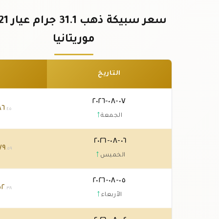
موريتانيا
التاريخ
٠٧-٠٨-٢٠٢٦
٨٦
.٤٥
↑
الجمعة
٠٦-٠٨-٢٠٢٦
٧٩
.٥٩
↑
الخميس
٠٥-٠٨-٢٠٢٦
٥٢
.٣٨
↑
الأربعاء