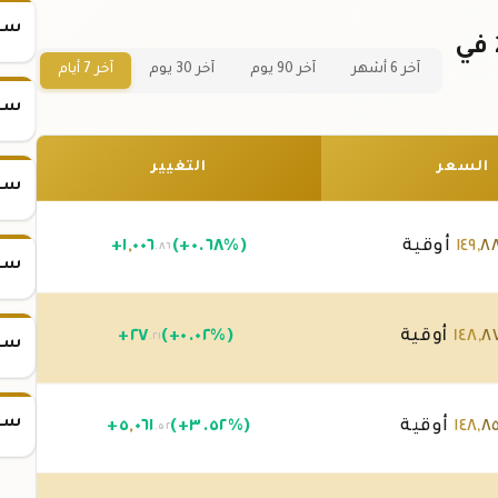
سعر
سعر سبيكة ذهب 31.1 جرام عيار 21 في
آخر 6 أشهر
آخر 90 يوم
آخر 30 يوم
آخر 7 أيام
سعر
السعر
التغيير
سعر
٨
,
١٤٩
أوقية
(+٠.٦٨%)
٠٠٦
,
١
+
.٨٦
سعر
٨
,
١٤٨
أوقية
(+٠.٠٢%)
٢٧
+
.٢١
سعر
سعر
٨
,
١٤٨
أوقية
(+٣.٥٢%)
٠٦١
,
٥
+
.٥٢