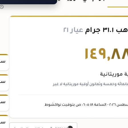
 جرام
عيار ٢١
١٤٩
,
٨
سعر س
ة موريتانية
سعر س
نمائة وخمسة وثمانون أوقية موريتانية لا غير
سعر س
سطس
٢٠٢٦ -
الساعة
٠٦:٠٥
:١٨
ص
بتوقيت نواكشوط
سعر س