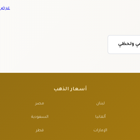
عرض ج
ومي ولحظي
أسعار الذهب
لبنان
مصر
ألمانيا
السعودية
الإمارات
قطر