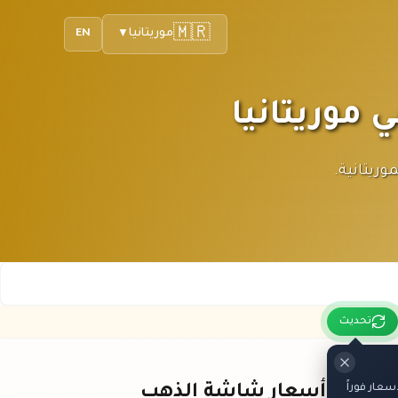
🇲🇷
موريتانيا
EN
▼
الأوقية الموريتانية.
تحديث
عار فوراً
باقي أسعار شاشة الذهب