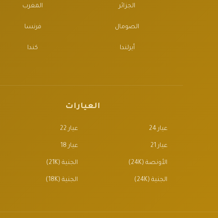
الجزائر
المغرب
الصومال
فرنسا
أيرلندا
كندا
العيارات
عيار 24
عيار 22
عيار 21
عيار 18
الأونصة (24K)
الجنية (21K)
الجنية (24K)
الجنية (18K)