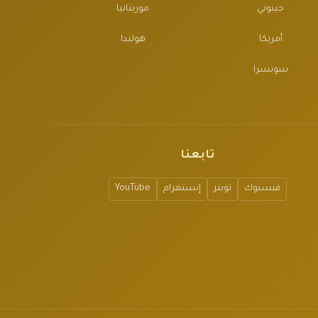
جيبوتي
موريتانيا
أمريكا
هولندا
سويسرا
تابعنا
فيسبوك
تويتر
إنستغرام
YouTube