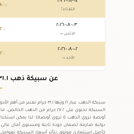
٠٤-٠٨-٢٠٢٦
٩٠
.٨٥
↑
الثلاثاء
٠٣-٠٨-٢٠٢٦
٢٢
.٠٤
→
الاثنين
٠٢-٠٨-٢٠٢٦
٢٢
.٠٤
→
الأحد
٠١-٠٨-٢٠٢٦
٢٢
عن سبيكة ذهب ٣١.١ جرام عيار ٢١ في موريتانيا
.٠٤
↓
السبت
السبيكة تحتوي على ٢٧.٢ جرام من الذه
أونصة تروي الذهب (١ تروي أونصة)؛ لذا
دولية صارمة لضمان جودة ثابتة ومستوى أمان عالي.,ي
كأصل استثماري موثوق.,تتأثر أسعار السبيكة بعوامل