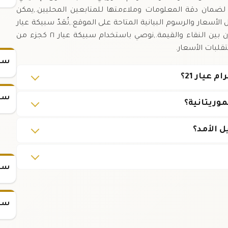
سياسية.,تحديث الأسعار يتم كل ٥ دقائق لضمان دقة المعلومات وملاءمتها للمتابعين المحليين.,يمكن
لأسعار والرسوم البيانية المتاحة على الموقع.,تُعَدّ سبيكة عيار
٢١ خياراً شائعاً بين المستهلكين الذين يبحثون عن توازن بين النقاء والقيمة.,نوصي باستخدام سبيكة عيار ٢١ كجزء من
قلبات الأسعار.
سعر
سعر
وريتانية؟
سعر س
سعر س