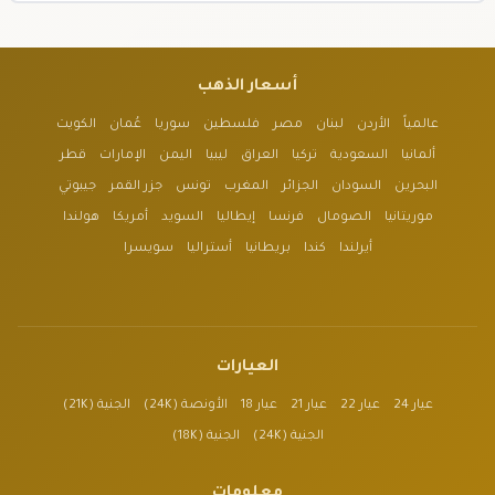
أسعار الذهب
عالمياً
الأردن
لبنان
مصر
فلسطين
سوريا
عُمان
الكويت
ألمانيا
السعودية
تركيا
العراق
ليبيا
اليمن
الإمارات
قطر
البحرين
السودان
الجزائر
المغرب
تونس
جزر القمر
جيبوتي
موريتانيا
الصومال
فرنسا
إيطاليا
السويد
أمريكا
هولندا
أيرلندا
كندا
بريطانيا
أستراليا
سويسرا
العيارات
عيار 24
عيار 22
عيار 21
عيار 18
الأونصة (24K)
الجنية (21K)
الجنية (24K)
الجنية (18K)
معلومات