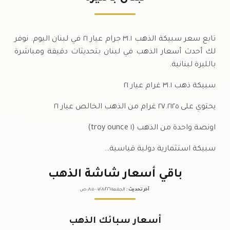
السبت
↓
تابع سعر سبيكة الذهب ٣١.١ جرام عيار ٢١ في لبنان اليوم. نوفر
لك أحدث أسعار الذهب في لبنان بتحديثات دقيقة ومباشرة
بالليرة لبنانية.
سبيكة ذهب ٣١.١ غرام عيار ٢١
يحتوي على ٢٧.٢١٢٥ غرام من الذهب الخالص عيار ٢١
اونصة واحدة من الذهب (١ troy ounce)
سبيكة استثمارية دولية قياسية…
باقي أسعار شاشة الذهب
آخر تحديث
:
الجمعة ٠٧
٢٠٢٦ -
/٠٨/
٠٨:٠٥
ص
أسعار سبائك الذهب