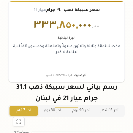
سعر سبيكة ذهب ٣١.١ جرام
عيار ٢١
٣٣٣
,
٨٥٠
,
٠٠٠
.٠٠
ليرة لبنانية
فقط ثلاثمائة وثلاثة وثلاثون مليوناً وثمانمائة وخمسون ألفاً ليرة
لبنانية لا غير
آخر تحديث
:
الجمعة ٠٧
٢٠٢٦ -
/٠٨/
٠٨:٠٥
ص
رسم بياني لسعر سبيكة ذهب 31.1
جرام عيار 21 في لبنان
آخر 6 أشهر
آخر 90 يوم
آخر 30 يوم
آخر 7 أيام
٣٣٥٬٠٠٠٬٠٠٠٫٠٠