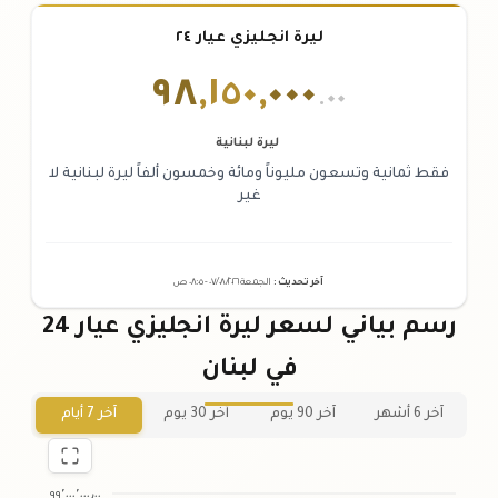
ليرة انجليزي عيار ٢٤
٩٨
,
١٥٠
,
٠٠٠
.٠٠
ليرة لبنانية
فقط ثمانية وتسعون مليوناً ومائة وخمسون ألفاً ليرة لبنانية لا
غير
آخر تحديث
:
الجمعة ٠٧
٢٠٢٦ -
/٠٨/
٠٨:٠٥
ص
رسم بياني لسعر ليرة انجليزي عيار 24
في لبنان
آخر 6 أشهر
آخر 90 يوم
آخر 30 يوم
آخر 7 أيام
٩٩٬٠٠٠٬٠٠٠٫٠٠