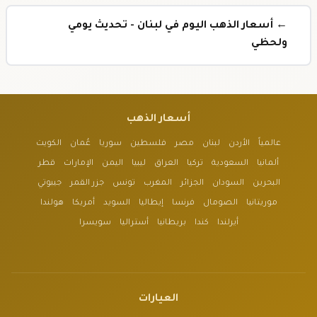
← أسعار الذهب اليوم في لبنان - تحديث يومي
ولحظي
أسعار الذهب
عالمياً
الأردن
لبنان
مصر
فلسطين
سوريا
عُمان
الكويت
ألمانيا
السعودية
تركيا
العراق
ليبيا
اليمن
الإمارات
قطر
البحرين
السودان
الجزائر
المغرب
تونس
جزر القمر
جيبوتي
موريتانيا
الصومال
فرنسا
إيطاليا
السويد
أمريكا
هولندا
أيرلندا
كندا
بريطانيا
أستراليا
سويسرا
العيارات