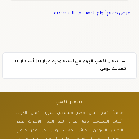
عرض جميع أنواع الذهب في السعودية
← سعر الذهب اليوم في السعودية عيار ٢١ | أسعار ٢٤
تحديث يومي
أسعار الذهب
عالمياً
الأردن
لبنان
مصر
فلسطين
سوريا
عُمان
الكويت
ألمانيا
السعودية
تركيا
العراق
ليبيا
اليمن
الإمارات
قطر
البحرين
السودان
الجزائر
المغرب
تونس
جزر القمر
جيبوتي