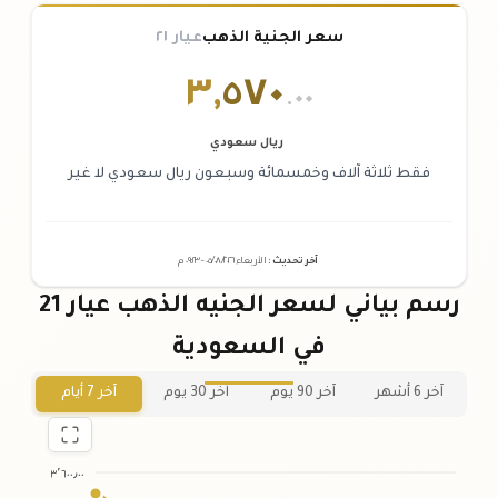
سعر الجنية الذهب
عيار ٢١
٣
,
٥٧٠
.٠٠
ريال سعودي
فقط ثلاثة آلاف وخمسمائة وسبعون ريال سعودي لا غير
آخر تحديث
:
الأربعاء ٠٥
٢٠٢٦ -
/٠٨/
٠٩:٢٣
م
رسم بياني لسعر الجنيه الذهب عيار 21
في السعودية
آخر 6 أشهر
آخر 90 يوم
آخر 30 يوم
آخر 7 أيام
٣٬٦٠٠٫٠٠