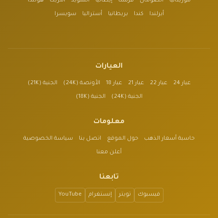
موريتانيا
الصومال
فرنسا
إيطاليا
السويد
أمريكا
هولندا
أيرلندا
كندا
بريطانيا
أستراليا
سويسرا
العيارات
عيار 24
عيار 22
عيار 21
عيار 18
الأونصة (24K)
الجنية (21K)
الجنية (24K)
الجنية (18K)
معلومات
حاسبة أسعار الذهب
حول الموقع
اتصل بنا
سياسة الخصوصية
أعلن معنا
تابعنا
فيسبوك
تويتر
إنستغرام
YouTube