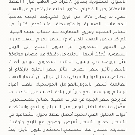
الأسواق السعودية، يساوي ٨ غرام من الذهب عيار ٢١ (نقطة
نقيّة ٨٧٥).,من الـ ٨ غرام، يحتوي الجنيه على ٧ غرام من الذهب
النقي، ما يعادل ٠.٨٧٥ من الوزن الكلي.,يُعد الجنيه مناسباً
للمعاملات الصغيرة والمتوسطة، ويُستخدم كثيراً في
المتاجر المحلية وفروع المصارف.,عند حساب قيمة الجنيه،
يتم ضرب وزن الذهب النقي (٧ غ) بسعر الجرام للذهب عيار ٢١
في السوق السعودي، ثم تحويل المبلغ إلى الريال
السعودي.,تُحدّث أسعار الجنيه كل دقيقة عبر مصادر موثوقة
مثل بورصة دبي وسوق الذهب السعودي لتوفير أحدث
الأسعار.,تأثير سعر الصرف: يتأثر سعر الجنيه بارتفاع أو
انخفاض سعر الدولار الأمريكي مقابل الريال، لأن أسعار الذهب
العالمية تُسعر بالدولار.,العوامل الموسمية: تلعب أعياد
الإسلام ومواسم الحج دوراً في زيادة الطلب على الذهب، ما
قد يرفع سعر الجنيه في فترات معينة.,نصائح للمستثمرين:
يفضِّل متابعة التغيّر اليومي قبل الشراء أو البيع، واستخدام
أدوات التحليل الفني لتحديد أفضل نقطة دخول.,الشفافية في
الأسعار: جميع الأسعار تُعرض بوضوح مع تاريخ وتوقيت
التحديث، لضمان ثقة المتصفح.,الاستثمار طويل الأجل: يُعدّ