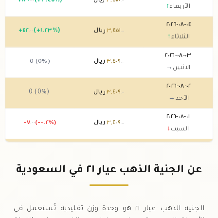
٥٧٠
,
٣
ريال
(+٣.٤٥%)
١١٩
+
.٠٠
.٠٠
الأربعاء
↑
٠٤-٠٨-٢٠٢٦
٤٥١
,
٣
ريال
(+١.٢٣%)
٤٢
+
.٠٠
.٠٠
الثلاثاء
↑
٠٣-٠٨-٢٠٢٦
٤٠٩
,
٣
ريال
0 (0%)
.٠٠
الاثنين
→
٠٢-٠٨-٢٠٢٦
٤٠٩
,
٣
ريال
0 (0%)
.٠٠
الأحد
→
٠١-٠٨-٢٠٢٦
٤٠٩
,
٣
ريال
(-٠.٢%)
-٧
.٠٠
.٠٠
السبت
↓
٣١-٠٧-٢٠٢٦
٤١٦
,
٣
ريال
(-١.٦١%)
-٥٦
.٠٠
.٠٠
الجمعة
↓
عن الجنية الذهب عيار ٢١ في السعودية
٣٠-٠٧-٢٠٢٦
٤٧٢
,
٣
ريال
(+٢.٦٩%)
٩١
+
.٠٠
.٠٠
الخميس
↑
الجنيه الذهب عيار ٢١ هو وحدة وزن تقليدية تُستعمل في