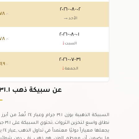
٠٢-٠٨-٢٠٢٦
٧٨
.٣٠
→
الأحد
٠١-٠٨-٢٠٢٦
٧٨
.٣٠
↓
السبت
٣١-٠٧-٢٠٢٦
٢٤٩
.١٠
↓
الجمعة
٣٠-٠٧-٢٠٢٦
٤٢
عن سبيكة ذهب ٣١.١ جرام عيار ٢٤ في الصومال
.٣٠
↑
الخميس
السبيكة الذهبية بوزن