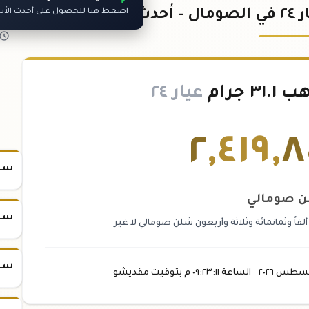
اضغط هنا للحصول على أحدث الأسع
 جرام
عيار ٢٤
٢
,
٤١٩
,
٨
سعر س
 صومالي
سعر س
اً وثمانمائة وثلاثة وأربعون شلن صومالي لا غير
سعر س
غسطس
٢٠٢٦ -
الساعة
٠٩:٢٣
:١١
م
بتوقيت مقديشو