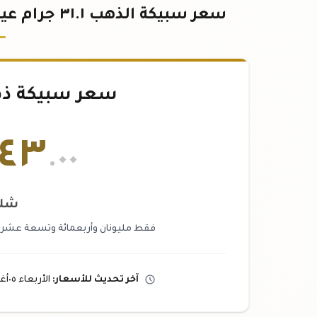
سعر سبيكة الذهب ٣١.١ جرام عيار ٢٤ في الصومال - أحدث تحديث اليوم
سعر سبيكة ذهب ٣١.١
٤٣
.٠٠
شلن
فقط مليونان وأربعمائة وتسعة عشر ألف
آخر تحديث
للأسعار
:
الأربعاء ٠٥
أ