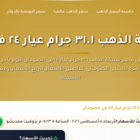
حاسبة أسعار الذهب
سعر الذهب عالميا
سعر الاونصة بالدولار
عيار ٢٤ في الصومال
احصل على سعر سبيكة الذهب ٣١.١ جرام عيار ٢٤ في الصومال 
شرة بالشلن الصومالي. تفاصيل الأسعار، تاريخ الأسعار، وم
السبيكة.
ل
يث
للأسعار
:
الأربعاء ٠٥
أغسطس
٢٠٢٦ -
الساعة
٠٩:٢٣
:١١
م
بتوقيت مقديشو
تحديث الأسعار؟