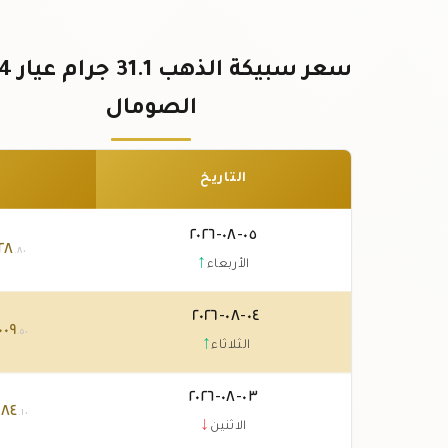
الصومال
التاريخ
٠٥-٠٨-٢٠٢٦
٢٨
.٨٠
↑
الأربعاء
٠٤-٠٨-٢٠٢٦
٠٠٩
.٥٠
↑
الثلاثاء
٠٣-٠٨-٢٠٢٦
٥٨٤
.١٠
↓
الاثنين