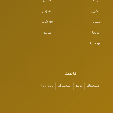
تركيا
العراق
البحرين
السودان
جيبوتي
موريتانيا
أمريكا
هولندا
سويسرا
تابعنا
فيسبوك
تويتر
إنستغرام
YouTube