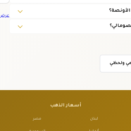
عرض ج
لصومالي؟
ومي ولحظي
أسعار الذهب
لبنان
مصر