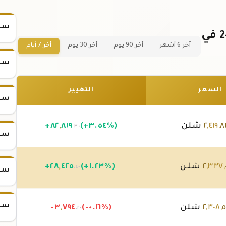
سعر
سعر سبيكة الذهب 31.1 جرام عيار 24 في
آخر 6 أشهر
آخر 90 يوم
آخر 30 يوم
آخر 7 أيام
سعر
السعر
التغيير
سعر
٨
,
٤١٩
,
٢
شلن
(+٣.٥٤%)
٨١٩
,
٨٢
+
.٣٠
سعر
,
٣٣٧
,
٢
شلن
(+١.٢٣%)
٤٢٥
,
٢٨
+
.٤٠
سعر
سعر
,
٣٠٨
,
٢
شلن
(-٠.١٦%)
٧٩٤
,
-٣
.٢٠