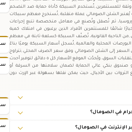
سعر
London Bulli) لتوفير شفافية وثقة للمستثمرين.,تُستخدم السبيكة كأداة حماية ضد التضخم
يُعتبر الشلن الصومالي عملة متقلبة.,تُستخرج معظم سبيكات
ين، وروسيا، ثم تُصقل وتُصنع في معامل متخصصة تتبع إجراءات
دقيقة.,تعد السبيكة الذهبية ٣١.١ جرام خيارًا شائعًا للمستثمرين الأفراد الذين يرغبون في امتلاك كمية
ق.,من الناحية القانونية، تُصنّف السبيكة كسلعة ثابتة في معظم
 البورصات المحلية والعالمية.,تُسجل أسعار السبيكة يوميًا بناءً
سعر
ذهب العالمي (XAU/USD) مع تحويل السعر إلى الشلن الصومالي وفق سعر الصرف المحلي.,تتراوح
أسعار السبيكة بين ٣٠,٠٠٠ إلى ٣٥,٠٠٠ شلن صومالي وفقًا لتقلبات السوق، ويُحدّث الموقع الأسعار كل ٥ دقائق لتوفير أحدث
سعر
أو صندوق بنكي عالي الحماية لضمان سلامتها من السرقة أو
 ٣١.١ جرام أداة قيمة لتوزيع الثروات بين الأجيال، حيث يمكن نقلها بسهولة عبر الإرث دون
سعر س
سعر س