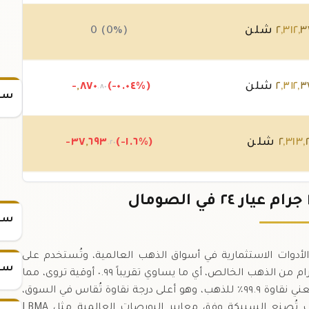
٣
,
٣١٢
,
٢
شلن
0 (0%)
٣
,
٣١٢
,
٢
شلن
(-٠.٠٤%)
٨٧٠
,
-
.٨٠
سعر
,
٣١٣
,
٢
شلن
(-١.٦%)
٦٩٣
,
-٣٧
.٢٠
٩
,
٣٥٠
,
٢
شلن
(+٢.٦٦%)
٩٨٧
,
٦٠
+
.١٠
سعر
 ٣١.١ جرام وعيار ٢٤ تُعدّ من أبرز الأدوات الاستثمارية في أسواق الذهب العالمية، وتُستخدم على
سعر
نطاق واسع لتخزين الثروات.,تحتوي السبيكة على ٣١.١ جرام من الذهب الخالص، أي ما يساوي تقريباً ٠.٩٩ أوقية تروى، مما
يجعلها معياراً دوليًا معتمداً في تداول الذهب.,عيار ٢٤ يعني نقاوة ٩٩.٩٪ للذهب، وهو أعلى درجة نقاوة تُقاس في السوق،
ما يضمن أن معظم الوزن هو ذهب نقي دون شوائب.,تُصنع السبيكة وفق معايير البورصات العالمية مثل LBMA