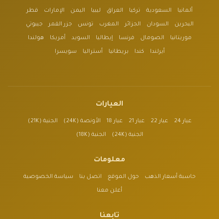
ألمانيا
السعودية
تركيا
العراق
ليبيا
اليمن
الإمارات
قطر
البحرين
السودان
الجزائر
المغرب
تونس
جزر القمر
جيبوتي
موريتانيا
الصومال
فرنسا
إيطاليا
السويد
أمريكا
هولندا
أيرلندا
كندا
بريطانيا
أستراليا
سويسرا
العيارات
عيار 24
عيار 22
عيار 21
عيار 18
الأونصة (24K)
الجنية (21K)
الجنية (24K)
الجنية (18K)
معلومات
حاسبة أسعار الذهب
حول الموقع
اتصل بنا
سياسة الخصوصية
أعلن معنا
تابعنا