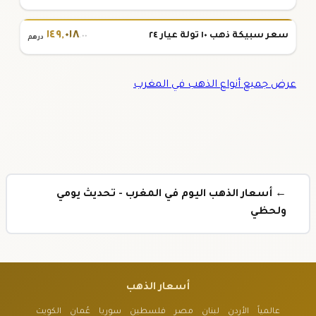
١٤٩
,
٠١٨
سعر سبيكة ذهب ١٠ تولة عيار ٢٤
.٠٠
درهم
عرض جميع أنواع الذهب في المغرب
← أسعار الذهب اليوم في المغرب - تحديث يومي
ولحظي
أسعار الذهب
عالمياً
الأردن
لبنان
مصر
فلسطين
سوريا
عُمان
الكويت