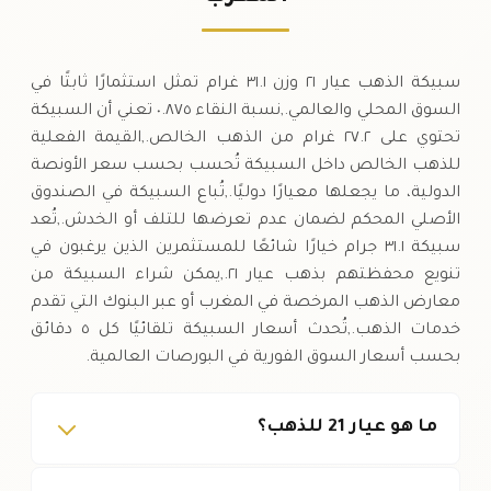
السبت
↓
سبيكة الذهب عيار ٢١ وزن ٣١.١ غرام تمثل استثمارًا ثابتًا في
السوق المحلي والعالمي.,نسبة النقاء ٠.٨٧٥ تعني أن السبيكة
تحتوي على ٢٧.٢ غرام من الذهب الخالص.,القيمة الفعلية
للذهب الخالص داخل السبيكة تُحسب بحسب سعر الأونصة
الدولية، ما يجعلها معيارًا دوليًا.,تُباع السبيكة في الصندوق
الأصلي المحكم لضمان عدم تعرضها للتلف أو الخدش.,تُعد
سبيكة ٣١.١ جرام خيارًا شائعًا للمستثمرين الذين يرغبون في
تنويع محفظتهم بذهب عيار ٢١.,يمكن شراء السبيكة من
معارض الذهب المرخصة في المغرب أو عبر البنوك التي تقدم
خدمات الذهب.,تُحدث أسعار السبيكة تلقائيًا كل ٥ دقائق
بحسب أسعار السوق الفورية في البورصات العالمية.
ما هو عيار 21 للذهب؟