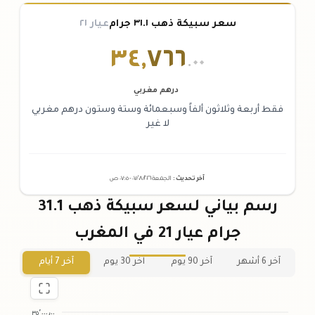
سعر سبيكة ذهب ٣١.١ جرام
عيار ٢١
٣٤
,
٧٦٦
.٠٠
درهم مغربي
فقط أربعة وثلاثون ألفاً وسبعمائة وستة وستون درهم مغربي
لا غير
آخر تحديث
:
الجمعة ٠٧
٢٠٢٦ -
/٠٨/
٠٧:٠٥
ص
رسم بياني لسعر سبيكة ذهب 31.1
جرام عيار 21 في المغرب
آخر 6 أشهر
آخر 90 يوم
آخر 30 يوم
آخر 7 أيام
٣٥٬٠٠٠٫٠٠