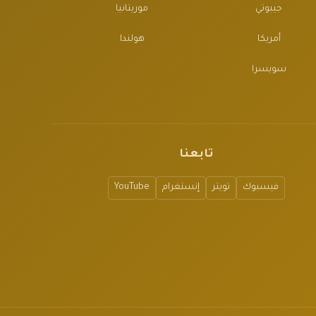
جيبوتي
موريتانيا
أمريكا
هولندا
سويسرا
تابعنا
فيسبوك
تويتر
إنستغرام
YouTube