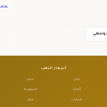
عرض ج
ي ولحظي
أسعار الذهب
لبنان
مصر
ألمانيا
السعودية
الإمارات
قطر