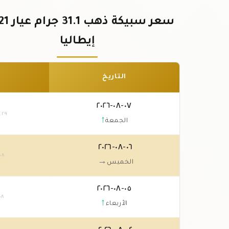
إيطاليا
التاريخ
٠٧-٠٨-٢٠٢٦
٨
.٢٩
↑
الجمعة
٠٦-٠٨-٢٠٢٦
٠٨
→
الخميس
٠٥-٠٨-٢٠٢٦
٠٨
↑
الأربعاء