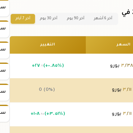
سعر
سعر سبيكة ذهب 31.1 جرام عيار 21 في
آخر 6 أشهر
آخر 90 يوم
آخر 30 يوم
آخر 7 أيام
سعر
السعر
التغيير
سعر
٢٣
,
٣
يورو
(+٠.٨٥%)
٢٧
+
.٢١
سعر
٢١١
,
٣
يورو
0 (0%)
.
سعر
سعر
٢١١
,
٣
يورو
(+٣.٥١%)
١٠٨
+
.٨٥
.