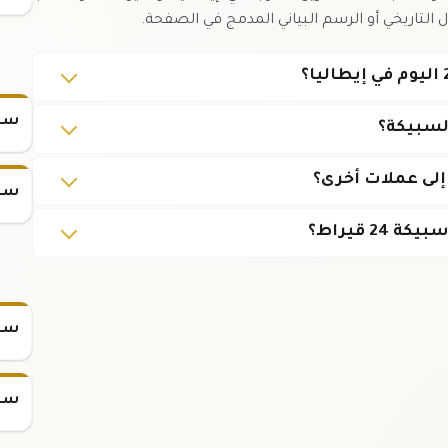
 التاريخي أو الرسم البياني المدمج في الصفحة.
سعر
لى عملات أخرى؟
سعر
سعر س
سعر س