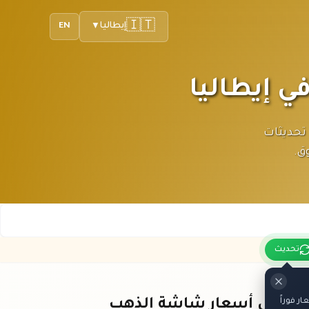
🇮🇹
إيطاليا
EN
▼
إيطاليا باليورو. تحديثات
ق.
تحديث
 فوراً
باقي أسعار شاشة الذهب