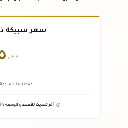
سعر سبيكة ذهب ٣١.١
٥
.٠٠
فقط ثلاثة آلاف ومائ
آخر تحديث
للأسعار
:
الجمعة ٠٧
أ