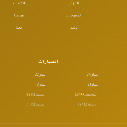
الجزائر
المغرب
الصومال
فرنسا
أيرلندا
كندا
العيارات
عيار 24
عيار 22
عيار 21
عيار 18
الأونصة (24K)
الجنية (21K)
الجنية (24K)
الجنية (18K)