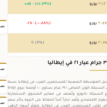
١٠٢
,
٣
يورو
(+١.٧٩%)
٥٤
+
.٤٣
.
٠٤٧
,
٣
يورو
(-٠.٨٨%)
-٢٧
.٢١
سعر
٠٧
,
٣
يورو
0 (0%)
٠٧
,
٣
يورو
0 (0%)
سعر
٢ هي واحدة من أكثر السبل المتوسطة الشعبية للمستثمرين العرب في إيطاليا.,نسبة
سعر
النقاء ٠.٨٧٥ تعادل ٢٧.٢ غرام من الذهب الخالص داخل السبيكة.,الوزن الصافي ٣١.١ غرام يساوي ١.٠ أونصة تروي (troy
ل.,تُباع السبيكة باليورو وتُعتمد في معايير الصندوق الاستثمارية
ار الاقتصادي وتُعد خياراً آمناً للحفاظ على الثروة.,يتأثر سعر
سعر
ر، طلب المستثمرين العرب في إيطاليا، وتغيّر أسعار الذهب