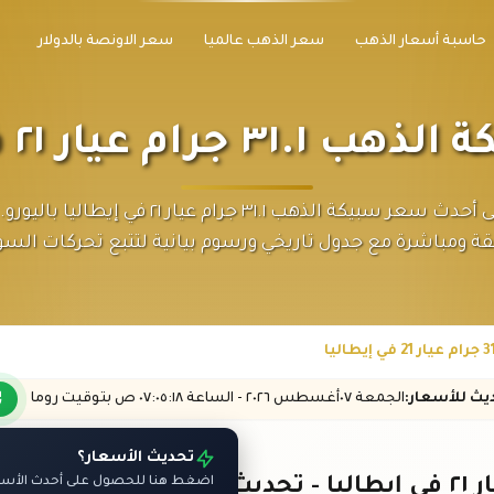
حاسبة أسعار الذهب
سعر الذهب عالميا
سعر الاونصة بالدولار
ام عيار ٢١ في إيطاليا
احصل على أحدث سعر سبيكة الذهب ٣١.١ جرام عيار ٢١ في 
قة ومباشرة مع جدول تاريخي ورسوم بيانية لتتبع تحركات السو
ديث
للأسعار
:
الجمعة ٠٧
أغسطس
٢٠٢٦ -
الساعة
٠٧:٠٥
:١٨
ص
بتوقيت روما
تحديث الأسعار؟
اضغط هنا للحصول على أحدث الأسعار