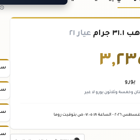
 جرام
عيار ٢١
٣
,
٢٣
سعر س
يورو
سعر س
تان وخمسة وثلاثون يورو لا غير
سعر س
غسطس
٢٠٢٦ -
الساعة
٠٧:٠٥
:١٨
ص
بتوقيت روما
سعر س