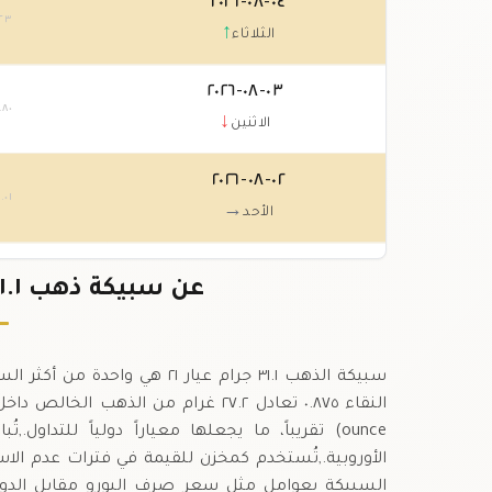
٠٤-٠٨-٢٠٢٦
٢٣
↑
الثلاثاء
٠٣-٠٨-٢٠٢٦
.٨٠
↓
الاثنين
٠٢-٠٨-٢٠٢٦
٥
.٠١
→
الأحد
٠١-٠٨-٢٠٢٦
٥
عن سبيكة ذهب ٣١.١ جرام عيار ٢١ في إيطاليا
.٠١
→
السبت
سبيكة الذهب ٣١.١ جرام عيار ١
ounce) تقريباً، ما يجعلها معياراً دولياً للتداو
الأوروبية.,تُستخدم كمخزن للقيمة في فترات عدم الاستقر
السبيكة بعوامل مثل سعر صرف اليورو مقابل الدولا