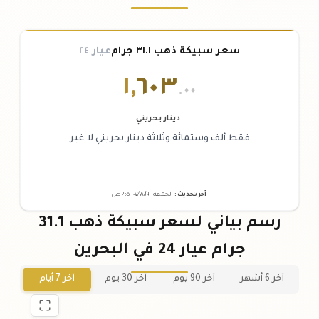
سعر سبيكة ذهب ٣١.١ جرام
عيار ٢٤
١
,
٦٠٣
.٠٠
دينار بحريني
فقط ألف وستمائة وثلاثة دينار بحريني لا غير
آخر تحديث
:
الجمعة ٠٧
٢٠٢٦ -
/٠٨/
٠٩:٠٥
ص
رسم بياني لسعر سبيكة ذهب 31.1
جرام عيار 24 في البحرين
آخر 6 أشهر
آخر 90 يوم
آخر 30 يوم
آخر 7 أيام