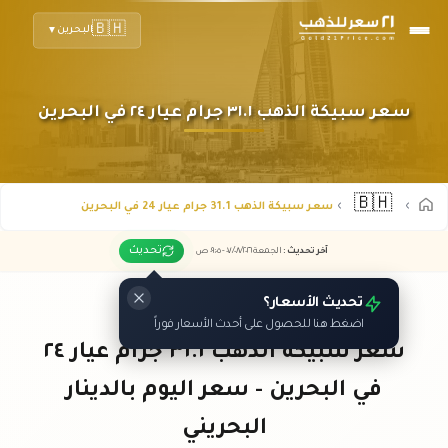
🇧🇭
البحرين
▼
سعر سبيكة الذهب ٣١.١ جرام عيار ٢٤ في البحرين
🇧🇭
سعر سبيكة الذهب 31.1 جرام عيار 24 في البحرين
تحديث
آخر تحديث
:
الجمعة ٠٧
٢٠٢٦ -
/٠٨/
٠٩:٠٥
ص
تحديث الأسعار؟
اضغط هنا للحصول على أحدث الأسعار فوراً
سعر سبيكة الذهب ٣١.١ جرام عيار ٢٤
في البحرين - سعر اليوم بالدينار
البحريني