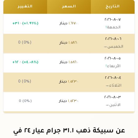
التاريخ
السعر
التغيير
٠٧-٠٨-٢٠٢٦
٦١٧
,
١
دينار
(+١.٩٦%)
٣١
+
.١٠
.٢٠
الجمعة
↑
٠٦-٠٨-٢٠٢٦
٥٨٦
,
١
دينار
0 (0%)
.١٠
الخميس
→
٠٥-٠٨-٢٠٢٦
٥٨٦
,
١
دينار
(+٤.٠٨%)
٦٢
+
.٢٠
.١٠
الأربعاء
↑
٠٤-٠٨-٢٠٢٦
٥٢٣
,
١
دينار
0 (0%)
.٩٠
الثلاثاء
→
٠٣-٠٨-٢٠٢٦
٥٢٣
,
١
دينار
0 (0%)
.٩٠
الاثنين
→
٠٢-٠٨-٢٠٢٦
٥٢٣
,
١
دينار
0 (0%)
.٩٠
الأحد
→
عن سبيكة ذهب ٣١.١ جرام عيار ٢٤ في
٠١-٠٨-٢٠٢٦