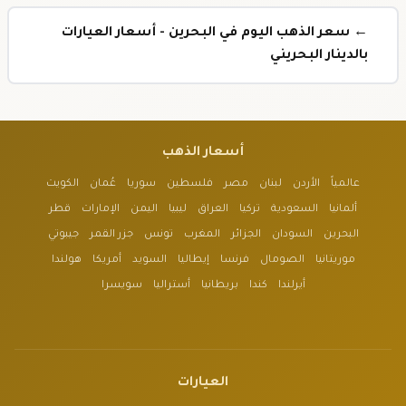
← سعر الذهب اليوم في البحرين - أسعار العيارات
بالدينار البحريني
أسعار الذهب
عالمياً
الأردن
لبنان
مصر
فلسطين
سوريا
عُمان
الكويت
ألمانيا
السعودية
تركيا
العراق
ليبيا
اليمن
الإمارات
قطر
البحرين
السودان
الجزائر
المغرب
تونس
جزر القمر
جيبوتي
موريتانيا
الصومال
فرنسا
إيطاليا
السويد
أمريكا
هولندا
أيرلندا
كندا
بريطانيا
أستراليا
سويسرا
العيارات