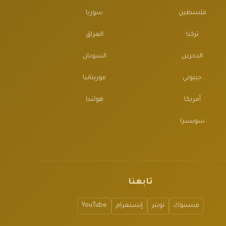
فلسطين
سوريا
تركيا
العراق
البحرين
السودان
جيبوتي
موريتانيا
أمريكا
هولندا
سويسرا
تابعنا
فيسبوك
تويتر
إنستغرام
YouTube