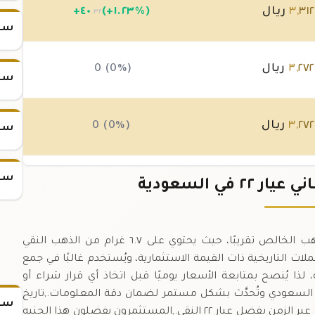
٣١٢
,
٣
ريال
(+١.٢٣%)
٤٠
+
.٣٢
سعر س
٢٧٢
,
٣
ريال
0 (0%)
سعر س
٢٧٢
,
٣
ريال
0 (0%)
سعر س
سعر س
٢٧٢
,
٣
ريال
(-٠.٢%)
-٦
 في السعودية
.٧٢
جنيه الذهب البريطاني عيار ٢٢ يُقابل ٧.٣ غرام من الذهب الخالص تقريبًا، حيث يحتوي على ٦.٧ غرام من الذهب النقي
يطاني من العملات التاريخية ذات القيمة الاستثمارية، ويُستخدم غالبًا في جمع
لذا يُنصح بمتابعة الأسعار يوميًا قبل اتخاذ أي قرار شراء أو
 السعودي وتُحدَّث بشكل مستمر لضمان دقة المعلومات.,تاريخ
سعر
الجنيه يعود إلى القرن التاسع عشر، وقد احتفظ بقيمته عبر الزمن بفضل عيار ٢٢ النقي.,المستثمرون يفضلون هذا الجنيه