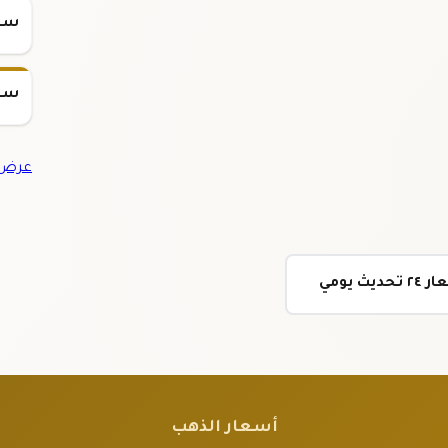
سعر س
سعر س
عرض ج
أسعار الذهب