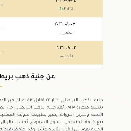
٠٤-٠٨-٢٠٢٦
.٥٨
↑
الثلاثاء
٠٣-٠٨-٢٠٢٦
.٢٦
→
الاثنين
٠٢-٠٨-٢٠٢٦
.٢٦
→
الأحد
٠١-٠٨-٢٠٢٦
عن جنية ذهب بريطاني عيار ٢٢
.٢٦
↓
السبت
بنسبة طهارة ٠.٩١٦٧.,يُعد جنيه الذهب البر
التحف وتخزين الثروات.,يتميز بطبيعة سوقه المتقلبة، 
بيع.,قيمة الجنيه في السوق السعودي تُحسب بالريال