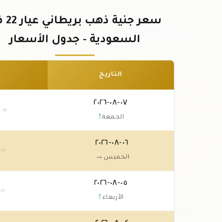
سعر جنية ذه
السعودية - جدول الأسعار
التاريخ
٠٧-٠٨-٢٠٢٦
٣
.٦٨
↑
الجمعة
٠٦-٠٨-٢٠٢٦
.٨١
→
الخميس
٠٥-٠٨-٢٠٢٦
.٨١
↑
الأربعاء