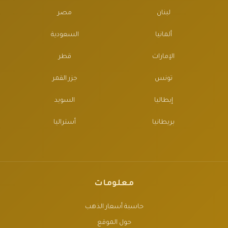
لبنان
مصر
ألمانيا
السعودية
الإمارات
قطر
تونس
جزر القمر
إيطاليا
السويد
بريطانيا
أستراليا
معلومات
حاسبة أسعار الذهب
حول الموقع