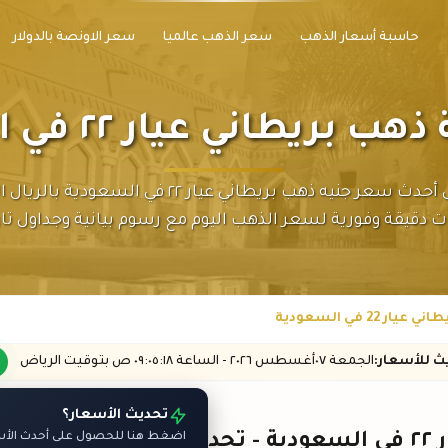
حاسبة أسعار الذهب
سعر الذهب عالميا
سعر الاونصة بالدولار
ريطاني عيار ٢٢ في السعودية
احصل على أحدث سعر جنيه ذهب بريطاني عيار ٢٢ في السع
ت دقيقة وفورية لسعر الذهب اليوم مع رسوم بيانية وجداول تار
 22 في السعودية
يث
للأسعار
:
الجمعة ٠٧
أغسطس
٢٠٢٦ -
الساعة
٠٩:٠٥
:١٨
ص
بتوقيت الرياض
تحديث الأسعار؟
شر
اضغط هنا للحصول على أحدث الأسع