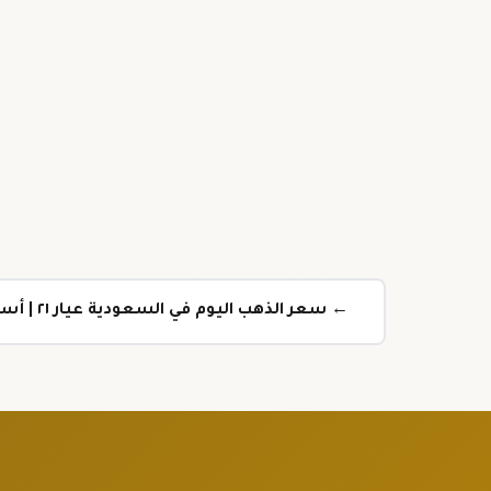
← سعر الذهب اليوم في السعودية عيار ٢١ | أسعار ٢٤ تحديث يومي