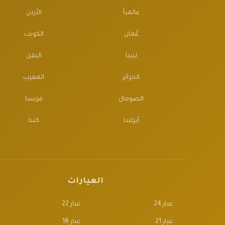
عالمياً
الأردن
عُمان
الكويت
ليبيا
اليمن
الجزائر
المغرب
الصومال
فرنسا
أيرلندا
كندا
العيارات
عيار 24
عيار 22
عيار 21
عيار 18