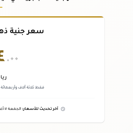
سعر جنية ذه
٤
.٠٠
ريا
فقط ثلاثة آلاف وأربعمائة
آخر تحديث
للأسعار
:
الجمعة ٠٧
أ