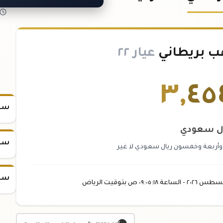
ب بريطاني
عيار ٢٢
٣
,
٤٥
سعر
ل سعودي
سعر
 وأربعة وخمسون ريال سعودي لا غير
سعر
غسطس
٢٠٢٦ -
الساعة
٠٩:٠٥
:١٨
ص
بتوقيت الرياض