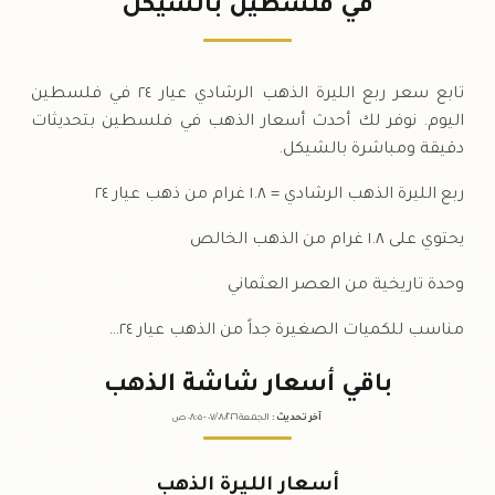
في فلسطين بالشيكل
السبت
↓
تابع سعر ربع الليرة الذهب الرشادي عيار ٢٤ في فلسطين
اليوم. نوفر لك أحدث أسعار الذهب في فلسطين بتحديثات
دقيقة ومباشرة بالشيكل.
ربع الليرة الذهب الرشادي = ١.٨ غرام من ذهب عيار ٢٤
يحتوي على ١.٨ غرام من الذهب الخالص
وحدة تاريخية من العصر العثماني
مناسب للكميات الصغيرة جداً من الذهب عيار ٢٤…
باقي أسعار شاشة الذهب
آخر تحديث
:
الجمعة ٠٧
٢٠٢٦ -
/٠٨/
٠٨:٠٥
ص
أسعار الليرة الذهب