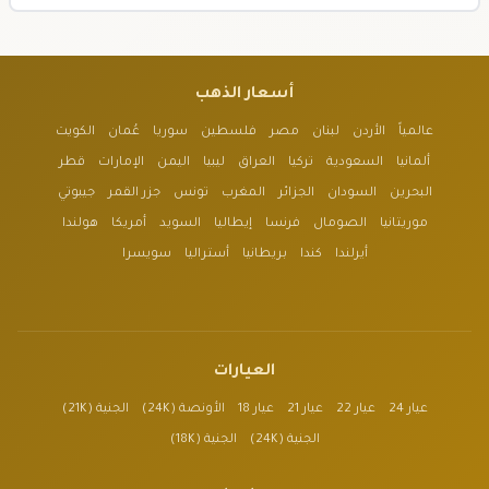
أسعار الذهب
عالمياً
الأردن
لبنان
مصر
فلسطين
سوريا
عُمان
الكويت
ألمانيا
السعودية
تركيا
العراق
ليبيا
اليمن
الإمارات
قطر
البحرين
السودان
الجزائر
المغرب
تونس
جزر القمر
جيبوتي
موريتانيا
الصومال
فرنسا
إيطاليا
السويد
أمريكا
هولندا
أيرلندا
كندا
بريطانيا
أستراليا
سويسرا
العيارات
عيار 24
عيار 22
عيار 21
عيار 18
الأونصة (24K)
الجنية (21K)
الجنية (24K)
الجنية (18K)