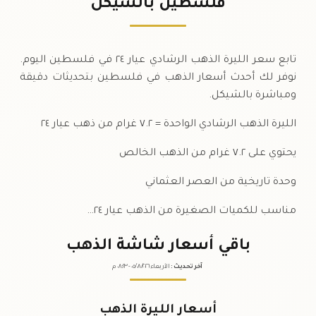
فلسطين بالشيكل
الخميس
↑
تابع سعر الليرة الذهب الرشادي عيار ٢٤ في فلسطين اليوم.
نوفر لك أحدث أسعار الذهب في فلسطين بتحديثات دقيقة
ومباشرة بالشيكل.
الليرة الذهب الرشادي الواحدة = ٧.٢ غرام من ذهب عيار ٢٤
يحتوي على ٧.٢ غرام من الذهب الخالص
وحدة تاريخية من العصر العثماني
مناسب للكميات الصغيرة من الذهب عيار ٢٤…
باقي أسعار شاشة الذهب
آخر تحديث
:
الأربعاء ٠٥
٢٠٢٦ -
/٠٨/
٠٨:٢٣
م
أسعار الليرة الذهب