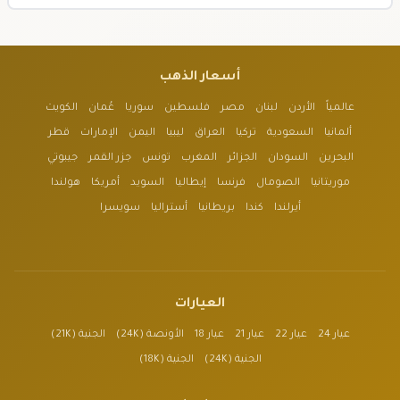
أسعار الذهب
عالمياً
الأردن
لبنان
مصر
فلسطين
سوريا
عُمان
الكويت
ألمانيا
السعودية
تركيا
العراق
ليبيا
اليمن
الإمارات
قطر
البحرين
السودان
الجزائر
المغرب
تونس
جزر القمر
جيبوتي
موريتانيا
الصومال
فرنسا
إيطاليا
السويد
أمريكا
هولندا
أيرلندا
كندا
بريطانيا
أستراليا
سويسرا
العيارات
عيار 24
عيار 22
عيار 21
عيار 18
الأونصة (24K)
الجنية (21K)
الجنية (24K)
الجنية (18K)