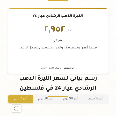
الليرة الذهب الرشادي عيار ٢٤
٢
,
٩٥٢
.٠٠
شيكل
فقط ألفان وتسعمائة واثنان وخمسون شيكل لا غير
آخر تحديث
:
الأربعاء ٠٥
٢٠٢٦ -
/٠٨/
٠٨:٢٣
م
رسم بياني لسعر الليرة الذهب
الرشادي عيار 24 في فلسطين
آخر 6 أشهر
آخر 90 يوم
آخر 30 يوم
آخر 7 أيام