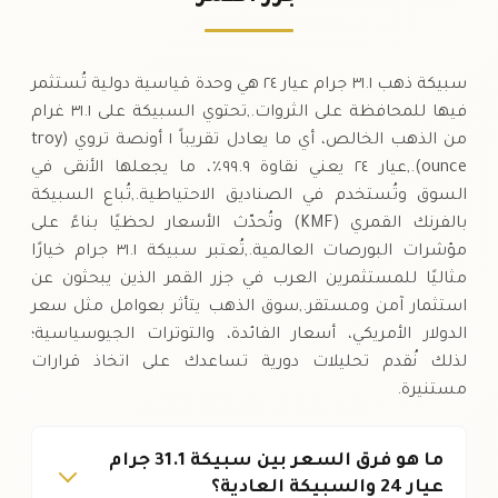
الخميس
↑
سبيكة ذهب ٣١.١ جرام عيار ٢٤ هي وحدة قياسية دولية تُستثمر
فيها للمحافظة على الثروات.,تحتوي السبيكة على ٣١.١ غرام
من الذهب الخالص، أي ما يعادل تقريباً ١ أونصة تروي (troy
ounce).,عيار ٢٤ يعني نقاوة ٩٩.٩٪، ما يجعلها الأنقى في
السوق وتُستخدم في الصناديق الاحتياطية.,تُباع السبيكة
بالفرنك القمري (KMF) وتُحدّث الأسعار لحظيًا بناءً على
مؤشرات البورصات العالمية.,تُعتبر سبيكة ٣١.١ جرام خيارًا
مثاليًا للمستثمرين العرب في جزر القمر الذين يبحثون عن
استثمار آمن ومستقر.,سوق الذهب يتأثر بعوامل مثل سعر
الدولار الأمريكي، أسعار الفائدة، والتوترات الجيوسياسية؛
لذلك نُقدم تحليلات دورية تساعدك على اتخاذ قرارات
مستنيرة.
ما هو فرق السعر بين سبيكة 31.1 جرام
عيار 24 والسبيكة العادية؟