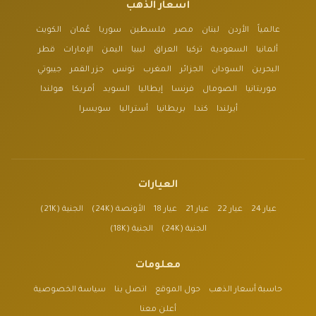
أسعار الذهب
عالمياً
الأردن
لبنان
مصر
فلسطين
سوريا
عُمان
الكويت
ألمانيا
السعودية
تركيا
العراق
ليبيا
اليمن
الإمارات
قطر
البحرين
السودان
الجزائر
المغرب
تونس
جزر القمر
جيبوتي
موريتانيا
الصومال
فرنسا
إيطاليا
السويد
أمريكا
هولندا
أيرلندا
كندا
بريطانيا
أستراليا
سويسرا
العيارات
عيار 24
عيار 22
عيار 21
عيار 18
الأونصة (24K)
الجنية (21K)
الجنية (24K)
الجنية (18K)
معلومات
حاسبة أسعار الذهب
حول الموقع
اتصل بنا
سياسة الخصوصية
أعلن معنا