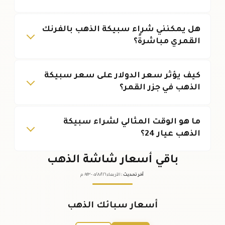
هل يمكنني شراء سبيكة الذهب بالفرنك
القمري مباشرةً؟
كيف يؤثر سعر الدولار على سعر سبيكة
الذهب في جزر القمر؟
ما هو الوقت المثالي لشراء سبيكة
الذهب عيار 24؟
باقي أسعار شاشة الذهب
آخر تحديث
:
الأربعاء ٠٥
٢٠٢٦ -
/٠٨/
٠٩:٢٣
م
أسعار سبائك الذهب