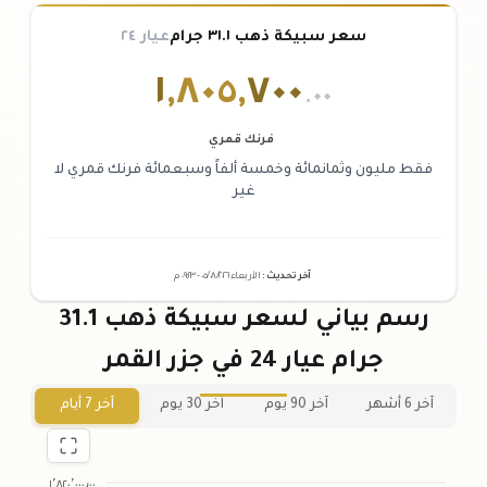
سعر سبيكة ذهب ٣١.١ جرام
عيار ٢٤
١
,
٨٠٥
,
٧٠٠
.٠٠
فرنك قمري
فقط مليون وثمانمائة وخمسة ألفاً وسبعمائة فرنك قمري لا
غير
آخر تحديث
:
الأربعاء ٠٥
٢٠٢٦ -
/٠٨/
٠٩:٢٣
م
رسم بياني لسعر سبيكة ذهب 31.1
جرام عيار 24 في جزر القمر
آخر 6 أشهر
آخر 90 يوم
آخر 30 يوم
آخر 7 أيام
١٬٨٢٠٬٠٠٠٫٠٠