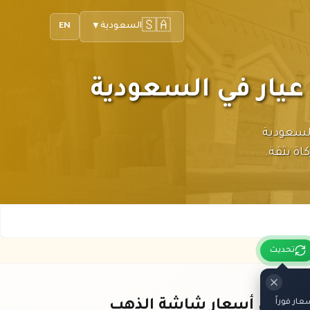
🇸🇦
السعودية
EN
▼
ة ذهب ٨٥ جرام (نصاب الزكاة) عيار ٢٤ في السعودية
اة بثقة.
تحديث
ار فوراً
باقي أسعار شاشة الذهب