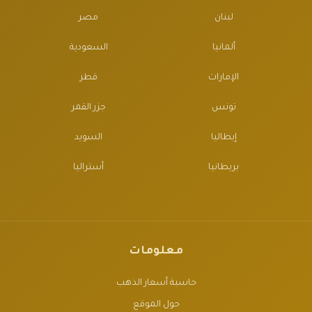
لبنان
مصر
ألمانيا
السعودية
الإمارات
قطر
تونس
جزر القمر
إيطاليا
السويد
بريطانيا
أستراليا
معلومات
حاسبة أسعار الذهب
حول الموقع