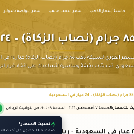
حاسبة أسعار الذهب
سعر الذهب عالميا
سعر الاونصة بالدولار
اكتشف السعر الفوري لسبيك
لسعودي. تحديثات دقيقة ومباشرة لتساعدك على اتخاذ قرار الزك
يث
للأسعار
:
الجمعة ٠٧
أغسطس
٢٠٢٦ -
الساعة
٠٩:٠٥
:١٨
ص
بتوقيت الرياض
تحديث الأسعار؟
اضغط هنا للحصول على أحدث الأسع