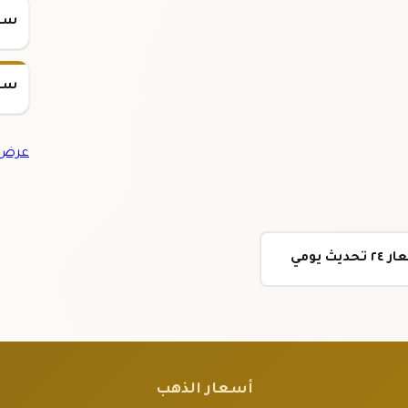
سعر س
سعر س
عرض ج
أسعار الذهب