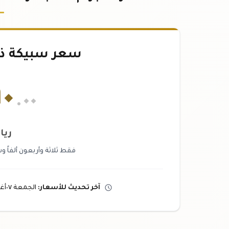
سعر سبيكة ذهب ٨٥
٩٠
.٠٠
ريا
فقط ثلاثة وأربعون ألفاً 
آخر تحديث
للأسعار
:
الجمعة ٠٧
أ