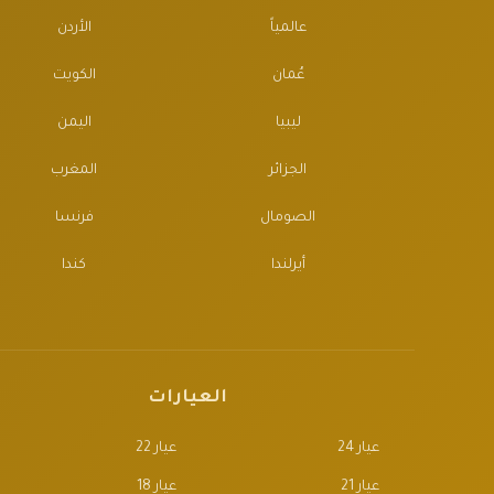
عالمياً
الأردن
عُمان
الكويت
ليبيا
اليمن
الجزائر
المغرب
الصومال
فرنسا
أيرلندا
كندا
العيارات
عيار 24
عيار 22
عيار 21
عيار 18