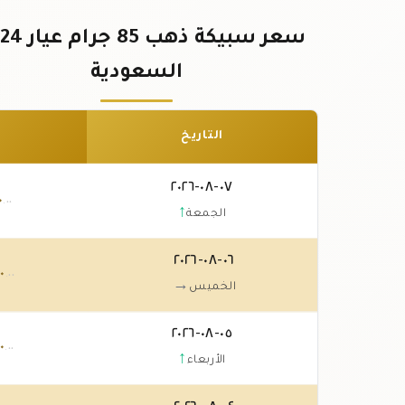
السعودية
التاريخ
٠٧-٠٨-٢٠٢٦
٠
.٠٠
↑
الجمعة
٠٦-٠٨-٢٠٢٦
٠
.٠٠
→
الخميس
٠٥-٠٨-٢٠٢٦
٠
.٠٠
↑
الأربعاء