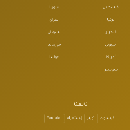
فلسطين
سوريا
تركيا
العراق
البحرين
السودان
جيبوتي
موريتانيا
أمريكا
هولندا
سويسرا
تابعنا
فيسبوك
تويتر
إنستغرام
YouTube