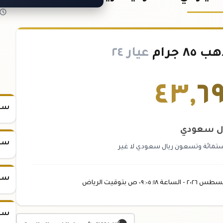
 جرام
عيار ٢٤
٤٣
,
٦
سعر س
ل سعودي
سعر س
وستمائة وتسعون ريال سعودي لا غير
سعر س
غسطس
٢٠٢٦ -
الساعة
٠٩:٠٥
:١٨
ص
بتوقيت الرياض
سعر س