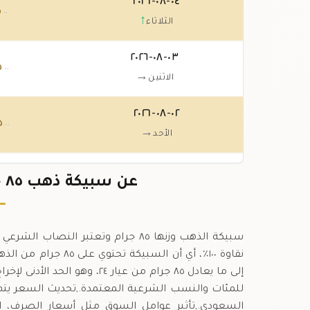
٠٤-٠٨-٢٠٢٦
٥
.٠٠
↑
الثلاثاء
٠٣-٠٨-٢٠٢٦
٥
.٠٠
→
الاثنين
٠٢-٠٨-٢٠٢٦
٥
.٠٠
→
الأحد
٠١-٠٨-٢٠٢٦
٥
عن سبيكة ذهب ٨٥ جرام عيار ٢٤ في السعودية
.٠٠
↓
السبت
نقاوة ١٠٠٪، أي أن ا
إلى ما يعادل ٨٥ جرام من عيار 
للمئات والنسب الشرعية المعتمدة.,تحديث السعر ي
السعودي.,تأثير عوامل السوق مثل أسعار الصرف، 