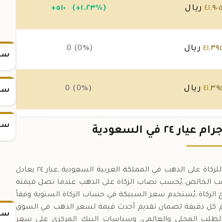
٩٠
,
٤١
ريال
(+١.٢٣%)
٥١٠
+
.٠٠
٣٩
,
٤١
ريال
0 (0%)
سعر
٣٩
,
٤١
ريال
0 (0%)
سعر
سعر
٣٩
,
٤١
ريال
(-٠.٢%)
-٨٥
.٠٠
سبيكة الذهب وزنها ٨٥ جرام وتعتبر النصاب الشرعي للزكاة على الذهب في المملكة العربية السعودية.,عيار ٢٤ يعادل
لسبيكة تحتوي على ٨٥ جرام من الذهب الخالص.,يُحسب نصاب الزكاة على الذهب عندما تصل قيمته
٢٤، وهو الحد الأدنى لإخراج الزكاة.,يُستخدم سعر السبيكة في حساب الزكاة السنوية وفقاً
تم كل دقيقة لضمان تقديم أحدث قيمة لسعر الذهب في السوق
سعر
الطلب المحلي والعالمي، وسياسات البنك المركزي على سعر