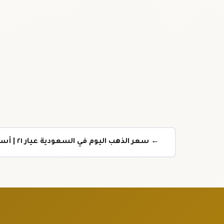
← سعر الذهب اليوم في السعودية عيار ٢١ | أسعار ٢٤ تحديث يومي