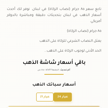
تابع سعر ٨٥ جرام (نصاب الزكاة) في لبنان. نوفر لك أحدث
أسعار الذهب في لبنان بتحديثات دقيقة ومباشرة بالدولار
أمريكي.
٨٥ جرام (نصاب الزكاة)
يمثل النصاب الشرعي للزكاة على الذهب
الحد الأدنى لوجوب الزكاة على الذهب…
باقي أسعار شاشة الذهب
آخر تحديث
:
الجمعة ٠٧
٢٠٢٦ -
/٠٨/
٠٨:٠٥
ص
أسعار سبائك الذهب
عيار 24
عيار 21