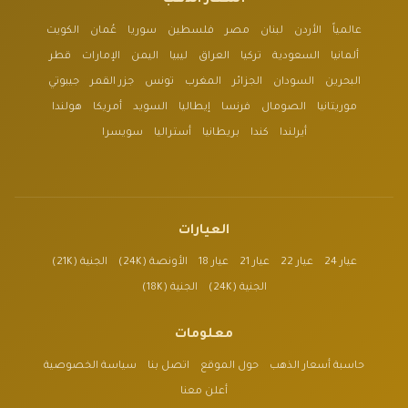
عالمياً
الأردن
لبنان
مصر
فلسطين
سوريا
عُمان
الكويت
ألمانيا
السعودية
تركيا
العراق
ليبيا
اليمن
الإمارات
قطر
البحرين
السودان
الجزائر
المغرب
تونس
جزر القمر
جيبوتي
موريتانيا
الصومال
فرنسا
إيطاليا
السويد
أمريكا
هولندا
أيرلندا
كندا
بريطانيا
أستراليا
سويسرا
العيارات
عيار 24
عيار 22
عيار 21
عيار 18
الأونصة (24K)
الجنية (21K)
الجنية (24K)
الجنية (18K)
معلومات
حاسبة أسعار الذهب
حول الموقع
اتصل بنا
سياسة الخصوصية
أعلن معنا