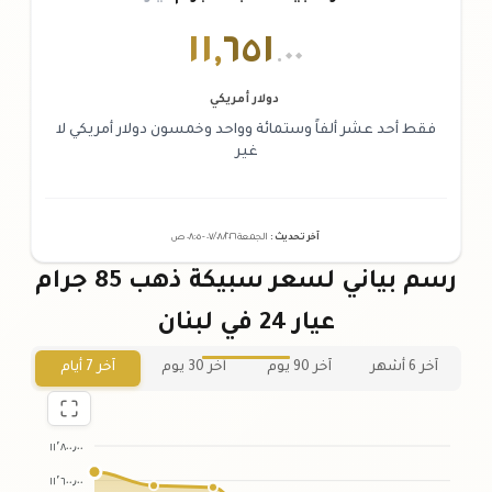
١١
,
٦٥١
.٠٠
دولار أمريكي
فقط أحد عشر ألفاً وستمائة وواحد وخمسون دولار أمريكي لا
غير
آخر تحديث
:
الجمعة ٠٧
٢٠٢٦ -
/٠٨/
٠٨:٠٥
ص
رسم بياني لسعر سبيكة ذهب 85 جرام
عيار 24 في لبنان
آخر 6 أشهر
آخر 90 يوم
آخر 30 يوم
آخر 7 أيام
١١٬٨٠٠٫٠٠
١١٬٦٠٠٫٠٠