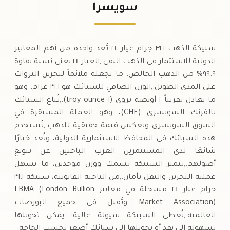
٢٦٥
,
٣
فرنك سويسري
0 (0%)
.٥٠
سويسرا
السبت
→
سبيكة الذهب ٣١.١ جرام عيار ٢٤ تُعد واحدة من أهم المعايير
الدولية للاستثمار في الذهب النقي.,العيار ٢٤ يعني نسبة نقاوة
٩٩.٩% من الذهب الخالص، ما يجعله ملائماً لتخزين الثروات
على المدى الطويل.,الوزن الصافي للسبائك هو ٣١.١ غرام، وهو
ما يعادل تقريباً ١ أونصة تروي (١ troy ounce).,تُباع السبائك
بالفرنك السويسري (CHF)، وهو العملة المستقرة في
السوق السويسري وتعكس قيمة حقيقية للذهب.,تُستخدم
هذه السبائك في المحافظ الاستثمارية الدولية، وتُعد خيارًا
شائعًا لدى المستثمرين العرب الباحثين عن تنويع
أصولهم.,تتميز السبيكة بسمك ووزن موحدين، ما يسهل
عملية التخزين والنقل بأمان.,من الناحية القانونية، سبيكة ٣١.١
جرام عيار ٢٤ مسجلة في معايير LBMA (London Bullion
Market Association) وتُقبل في جميع البورصات
العالمية.,تُعطي السبيكة سيولة عالية؛ يمكن تحويلها
بسهولة إلى نقد أو تحويلها إلى سبائك أصغر بحسب الحاجة.