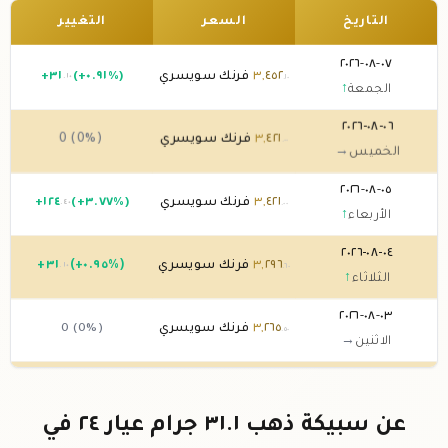
التاريخ
السعر
التغيير
٠٧-٠٨-٢٠٢٦
٤٥٢
,
٣
فرنك سويسري
(+٠.٩١%)
٣١
+
.١٠
.١٠
الجمعة
↑
٠٦-٠٨-٢٠٢٦
٤٢١
,
٣
فرنك سويسري
0 (0%)
.٠٠
الخميس
→
٠٥-٠٨-٢٠٢٦
٤٢١
,
٣
فرنك سويسري
(+٣.٧٧%)
١٢٤
+
.٤٠
.٠٠
الأربعاء
↑
٠٤-٠٨-٢٠٢٦
٢٩٦
,
٣
فرنك سويسري
(+٠.٩٥%)
٣١
+
.١٠
.٦٠
الثلاثاء
↑
٠٣-٠٨-٢٠٢٦
٢٦٥
,
٣
فرنك سويسري
0 (0%)
.٥٠
الاثنين
→
٠٢-٠٨-٢٠٢٦
٢٦٥
,
٣
فرنك سويسري
0 (0%)
.٥٠
الأحد
→
عن سبيكة ذهب ٣١.١ جرام عيار ٢٤ في
٠١-٠٨-٢٠٢٦