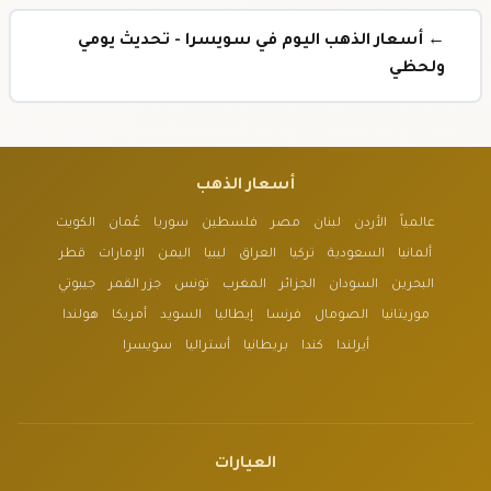
← أسعار الذهب اليوم في سويسرا - تحديث يومي
ولحظي
أسعار الذهب
عالمياً
الأردن
لبنان
مصر
فلسطين
سوريا
عُمان
الكويت
ألمانيا
السعودية
تركيا
العراق
ليبيا
اليمن
الإمارات
قطر
البحرين
السودان
الجزائر
المغرب
تونس
جزر القمر
جيبوتي
موريتانيا
الصومال
فرنسا
إيطاليا
السويد
أمريكا
هولندا
أيرلندا
كندا
بريطانيا
أستراليا
سويسرا
العيارات