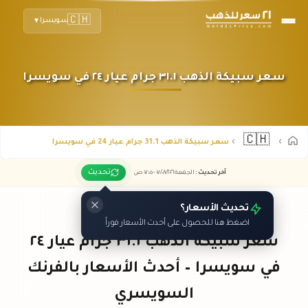
🇨🇭
سويسرا
▼
سعر سبيكة الذهب ٣١.١ جرام عيار ٢٤ في سويسرا
🇨🇭
سعر سبيكة الذهب 31.1 جرام عيار 24 في سويسرا
تحديث
آخر تحديث
:
الجمعة ٠٧
٢٠٢٦ -
/٠٨/
٠٧:٠٥
ص
تحديث الأسعار؟
اضغط هنا للحصول على أحدث الأسعار فوراً
سعر سبيكة الذهب ٣١.١ جرام عيار ٢٤
في سويسرا – أحدث الأسعار بالفرنك
السويسري