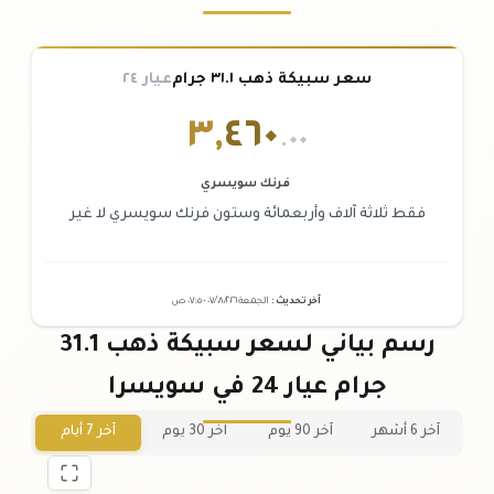
سعر سبيكة ذهب ٣١.١ جرام
عيار ٢٤
٣
,
٤٦٠
.٠٠
فرنك سويسري
فقط ثلاثة آلاف وأربعمائة وستون فرنك سويسري لا غير
آخر تحديث
:
الجمعة ٠٧
٢٠٢٦ -
/٠٨/
٠٧:٠٥
ص
رسم بياني لسعر سبيكة ذهب 31.1
جرام عيار 24 في سويسرا
آخر 6 أشهر
آخر 90 يوم
آخر 30 يوم
آخر 7 أيام